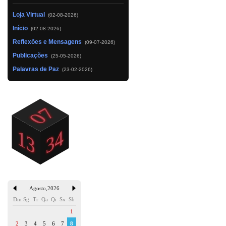
Loja Virtual
(02-08-2026)
Início
(02-08-2026)
Reflexões e Mensagens
(09-07-2026)
Publicações
(25-05-2026)
Palavras de Paz
(23-02-2026)
Agosto
,
2026
Dm
Sg
Tr
Qa
Qi
Sx
Sb
1
2
3
4
5
6
7
8